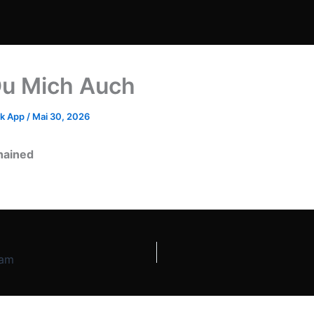
u Mich Auch
k App
/
Mai 30, 2026
hained
eam