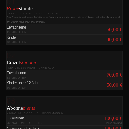
01
Probe
stunde
UNVERBINDLICH · 1× PRO PERSON
Die Chemie zwischen Schüler und Lehrer muss stimmen – deshalb bieten wir eine Probestunde
an, bevor man sich entscheidet.
Erwachsene
50,00 €
45 MINUTEN
Kinder
40,00 €
30 MINUTEN
02
Einzel
stunden
FLEXIBEL BUCHBAR · OHNE ABO
Erwachsene
70,00 €
45 MINUTEN
Kinder unter 12 Jahren
50,00 €
30 MINUTEN
03
Abonne
ments
MONATLICHE GEBÜHR · REGELMÄSSIG
100,00 €
30 Minuten
PRO MONAT
MONATLICHE GEBÜHR
180,00 €
45 Min · wöchentlich