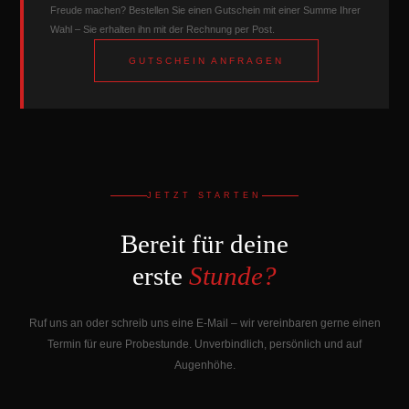
Freude machen? Bestellen Sie einen Gutschein mit einer Summe Ihrer
Wahl – Sie erhalten ihn mit der Rechnung per Post.
GUTSCHEIN ANFRAGEN
JETZT STARTEN
Bereit für deine
erste
Stunde?
Ruf uns an oder schreib uns eine E-Mail – wir vereinbaren gerne einen
Termin für eure Probestunde. Unverbindlich, persönlich und auf
Augenhöhe.