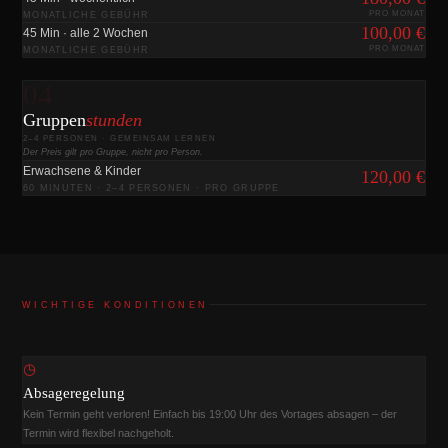
PRO MONAT
MONATLICHE GEBÜHR
100,00 €
45 Min · alle 2 Wochen
PRO MONAT
MONATLICHE GEBÜHR
04
Gruppen
stunden
2–4 PERSONEN · GEMEINSAM LERNEN
Der Preis gilt pro Gruppe, nicht pro Person.
Erwachsene & Kinder
120,00 €
60 MINUTEN · 2–4 PERSONEN · PRO GRUPPE
WICHTIGE KONDITIONEN
◷
Absageregelung
Kein Termin geht verloren! Einfach bis 19:00 Uhr des Vortages absagen – der
Termin wird flexibel nachgeholt.