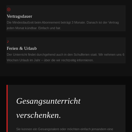
◎
Vertragsdauer
Die Mindestlaufzeit beim Abonnement beträgt 3 Monate. Danach ist der Vertrag
jeden Monat kündbar. Einfach und fair.
♪
Ferien & Urlaub
Der Unterricht findet durchgehend auch in den Schulferien statt. Wir nehmen uns 6
Wochen Urlaub im Jahr – über die wir rechtzeitig informieren.
Gesangsunterricht
verschenken.
Sie kennen ein Gesangstalent oder möchten einfach jemandem eine