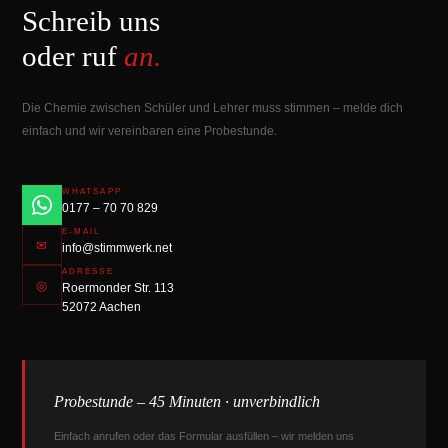
Schreib uns
oder ruf
an.
Die Chemie zwischen Schüler und Lehrer muss stimmen – melde dich
einfach und wir vereinbaren eine Probestunde.
WHATSAPP
0177 – 70 70 829
E-MAIL
✉
info@stimmwerk.net
ADRESSE
◎
Roermonder Str. 113
52072 Aachen
Probestunde – 45 Minuten · unverbindlich
Einfach anrufen oder das Formular ausfüllen – wir melden uns