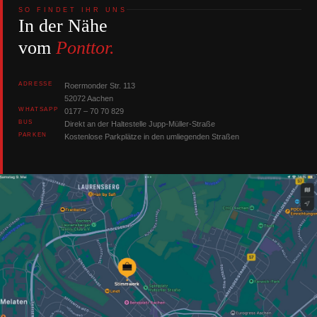
R
SO FINDET IHR UNS
In der Nähe
N
A
vom
Ponttor.
T
I
V
ADRESSE
Roermonder Str. 113
E
52072 Aachen
:
WHATSAPP
0177 – 70 70 829
BUS
Direkt an der Haltestelle Jupp-Müller-Straße
PARKEN
Kostenlose Parkplätze in den umliegenden Straßen