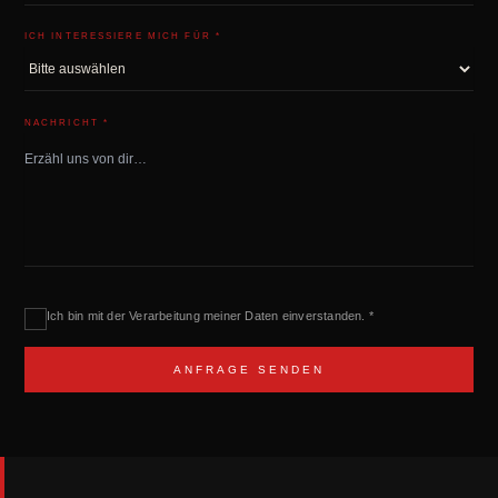
ICH INTERESSIERE MICH FÜR *
NACHRICHT *
Ich bin mit der Verarbeitung meiner Daten einverstanden. *
A
L
T
E