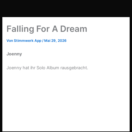
Zum
Inhalt
springen
Falling For A Dream
Von
Stimmwerk App
/
Mai 29, 2026
Joenny
Joenny hat ihr Solo Album rausgebracht.