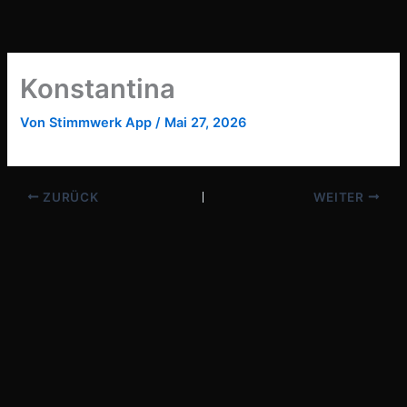
Zum
Inhalt
springen
Konstantina
Von
Stimmwerk App
/
Mai 27, 2026
ZURÜCK
WEITER