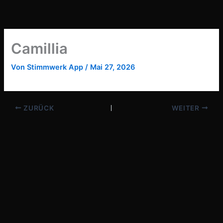
Zum
Inhalt
springen
Camillia
Von
Stimmwerk App
/
Mai 27, 2026
ZURÜCK
WEITER