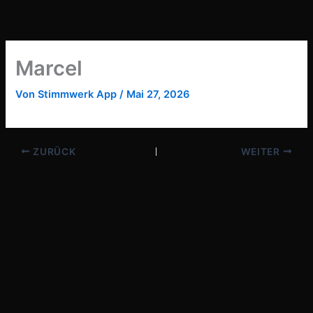
Zum
Inhalt
springen
Marcel
Von
Stimmwerk App
/
Mai 27, 2026
ZURÜCK
WEITER