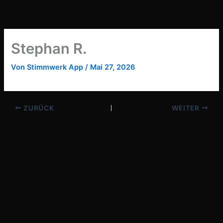
Zum
Inhalt
springen
Stephan R.
Von
Stimmwerk App
/
Mai 27, 2026
ZURÜCK
WEITER