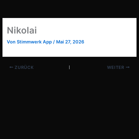
Zum
Inhalt
springen
Nikolai
Von
Stimmwerk App
/
Mai 27, 2026
ZURÜCK
WEITER