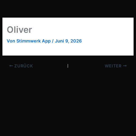
Zum
Inhalt
springen
Oliver
Von
Stimmwerk App
/
Juni 9, 2026
ZURÜCK
WEITER