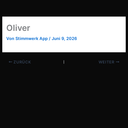
Zum
Inhalt
springen
Oliver
Von
Stimmwerk App
/
Juni 9, 2026
ZURÜCK
WEITER