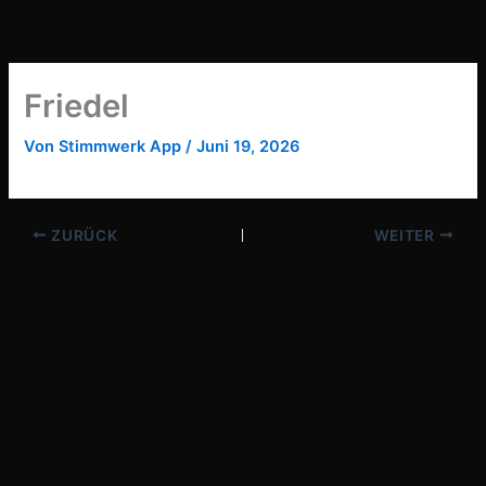
Zum
Inhalt
springen
Friedel
Von
Stimmwerk App
/
Juni 19, 2026
ZURÜCK
WEITER