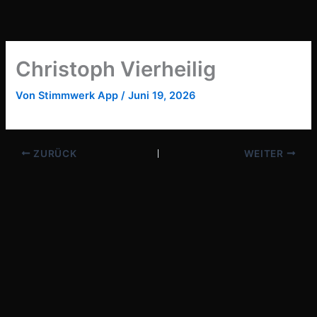
Zum
Inhalt
springen
Christoph Vierheilig
Von
Stimmwerk App
/
Juni 19, 2026
ZURÜCK
WEITER