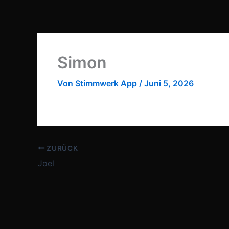
Zum
Inhalt
springen
Simon
Von
Stimmwerk App
/
Juni 5, 2026
ZURÜCK
Joel