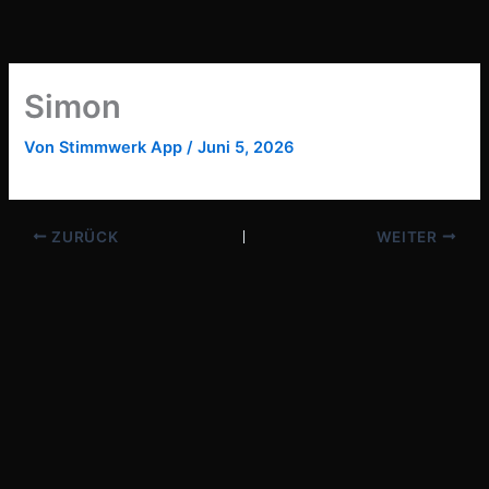
Zum
Inhalt
springen
Simon
Von
Stimmwerk App
/
Juni 5, 2026
ZURÜCK
WEITER