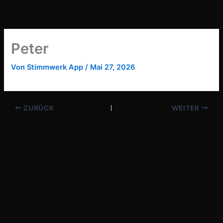
Zum
Inhalt
springen
Peter
Von
Stimmwerk App
/
Mai 27, 2026
ZURÜCK
WEITER