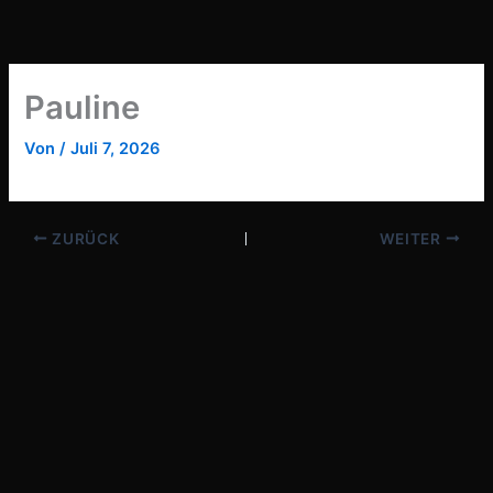
Zum
Inhalt
springen
Pauline
Von
/
Juli 7, 2026
ZURÜCK
WEITER