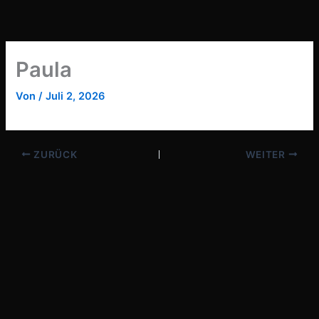
Zum
Inhalt
springen
Paula
Von
/
Juli 2, 2026
ZURÜCK
WEITER