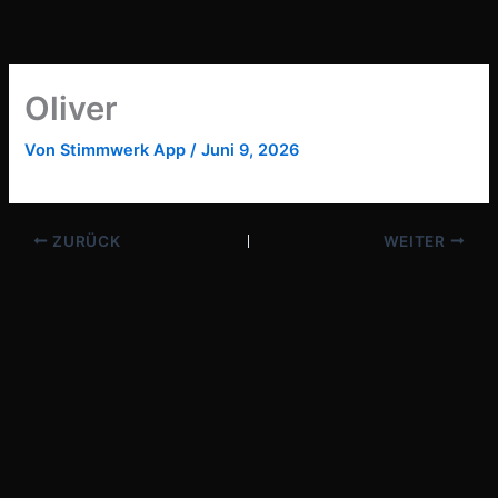
Zum
Inhalt
springen
Oliver
Von
Stimmwerk App
/
Juni 9, 2026
ZURÜCK
WEITER