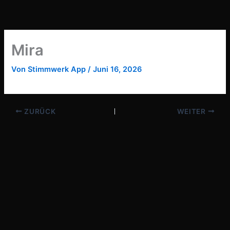
Zum
Inhalt
springen
Mira
Von
Stimmwerk App
/
Juni 16, 2026
ZURÜCK
WEITER