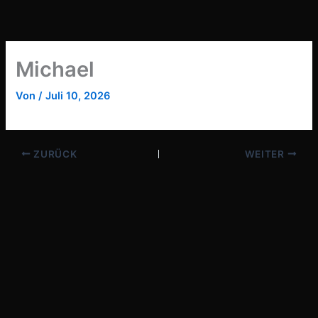
Zum
Inhalt
springen
Michael
Von
/
Juli 10, 2026
ZURÜCK
WEITER