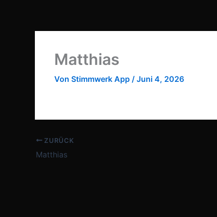
Zum
Inhalt
springen
Matthias
Von
Stimmwerk App
/
Juni 4, 2026
ZURÜCK
Matthias