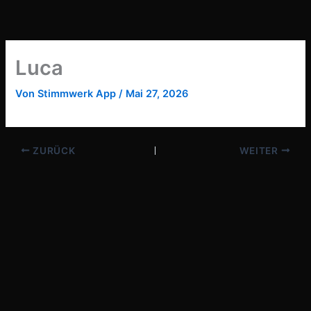
Zum
Inhalt
springen
Luca
Von
Stimmwerk App
/
Mai 27, 2026
ZURÜCK
WEITER