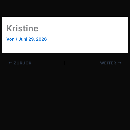
Zum
Inhalt
springen
Kristine
Von
/
Juni 29, 2026
ZURÜCK
WEITER