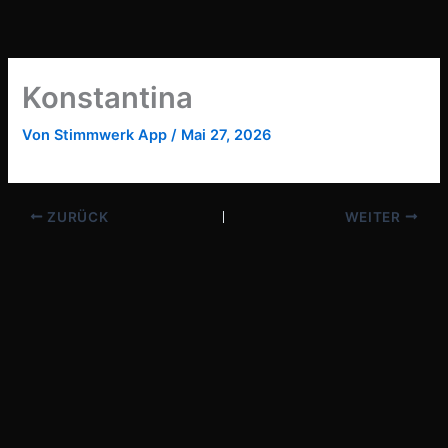
Zum
Inhalt
springen
Konstantina
Von
Stimmwerk App
/
Mai 27, 2026
ZURÜCK
WEITER