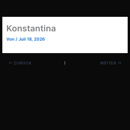
Zum
Inhalt
springen
Konstantina
Von
/
Juli 18, 2026
ZURÜCK
WEITER