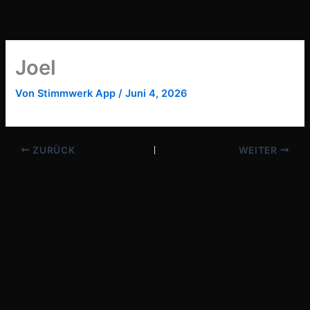
Zum
Inhalt
springen
Joel
Von
Stimmwerk App
/
Juni 4, 2026
ZURÜCK
WEITER