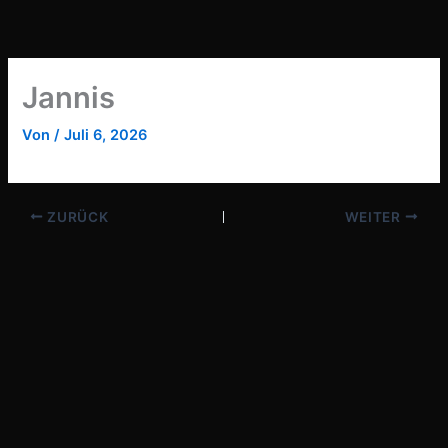
Zum
Inhalt
springen
Jannis
Von
/
Juli 6, 2026
ZURÜCK
WEITER