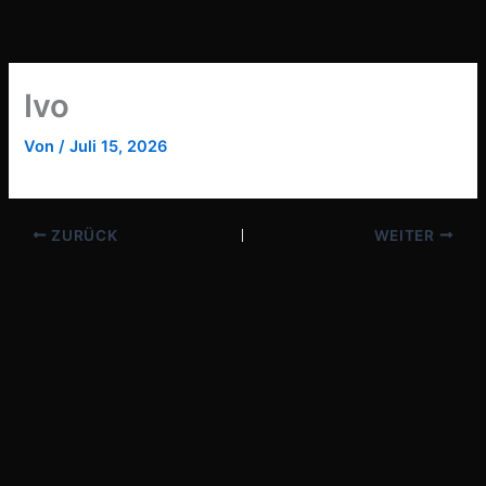
Zum
Inhalt
springen
Ivo
Von
/
Juli 15, 2026
ZURÜCK
WEITER