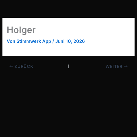
Zum
Inhalt
springen
Holger
Von
Stimmwerk App
/
Juni 10, 2026
ZURÜCK
WEITER