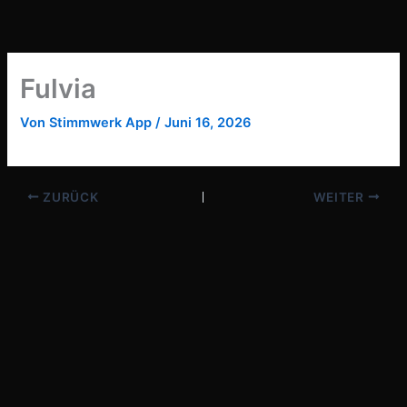
Zum
Inhalt
springen
Fulvia
Von
Stimmwerk App
/
Juni 16, 2026
ZURÜCK
WEITER