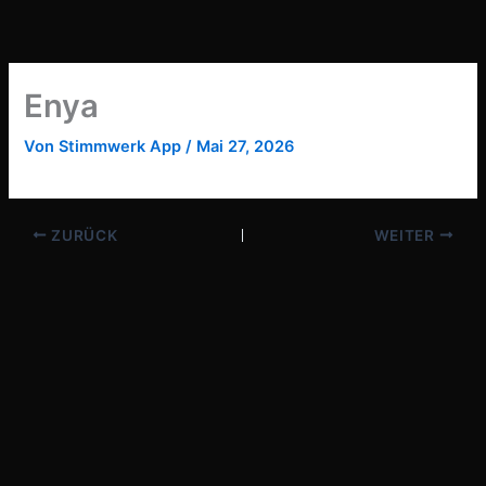
Zum
Inhalt
springen
Enya
Von
Stimmwerk App
/
Mai 27, 2026
ZURÜCK
WEITER