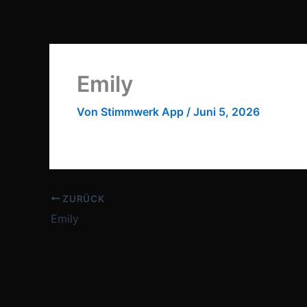
Zum
Inhalt
springen
Emily
Von
Stimmwerk App
/
Juni 5, 2026
ZURÜCK
Emily