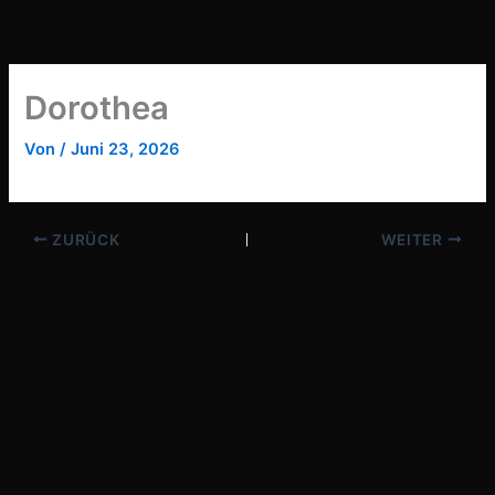
Zum
Inhalt
springen
Dorothea
Von
/
Juni 23, 2026
ZURÜCK
WEITER