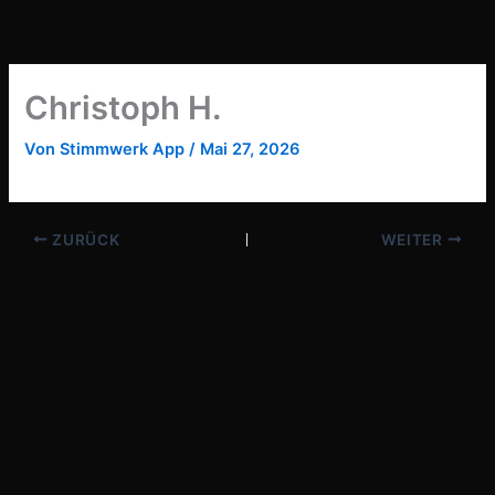
Zum
Inhalt
springen
Christoph H.
Von
Stimmwerk App
/
Mai 27, 2026
ZURÜCK
WEITER