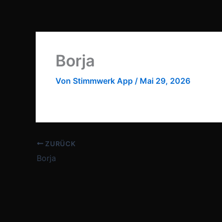
Zum
Inhalt
springen
Borja
Von
Stimmwerk App
/
Mai 29, 2026
ZURÜCK
Borja