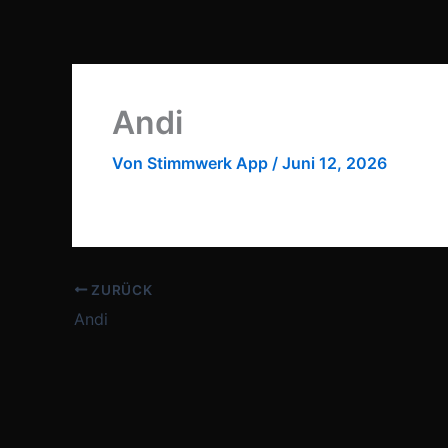
Zum
Inhalt
springen
Andi
Von
Stimmwerk App
/
Juni 12, 2026
ZURÜCK
Andi