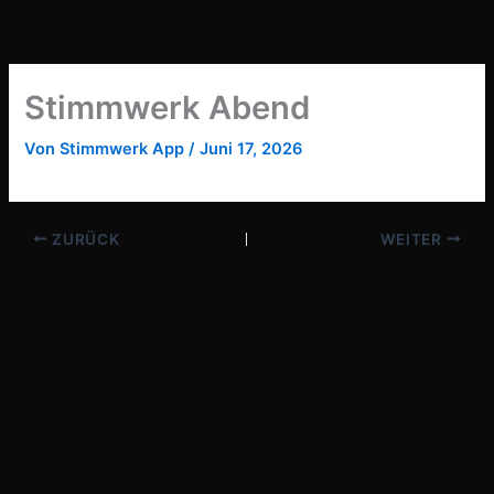
Zum
Inhalt
springen
Stimmwerk Abend
Von
Stimmwerk App
/
Juni 17, 2026
ZURÜCK
WEITER