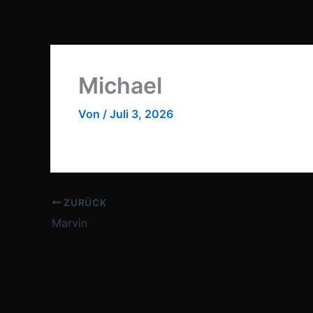
Zum
Inhalt
springen
Michael
Von
/
Juli 3, 2026
ZURÜCK
Marvin