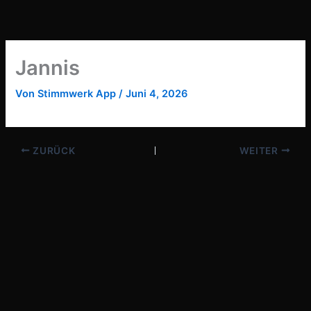
Zum
Inhalt
springen
Jannis
Von
Stimmwerk App
/
Juni 4, 2026
ZURÜCK
WEITER