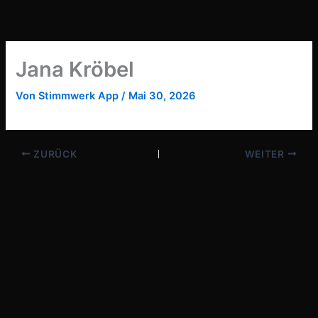
Zum
Inhalt
springen
Jana Kröbel
Von
Stimmwerk App
/
Mai 30, 2026
ZURÜCK
WEITER